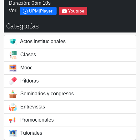
Duración: 05m 10s
Ver:
UPM|Player
Youtube
Categorías
Actos institucionales
Clases
Mooc
Píldoras
Seminarios y congresos
Entrevistas
Promocionales
Tutoriales