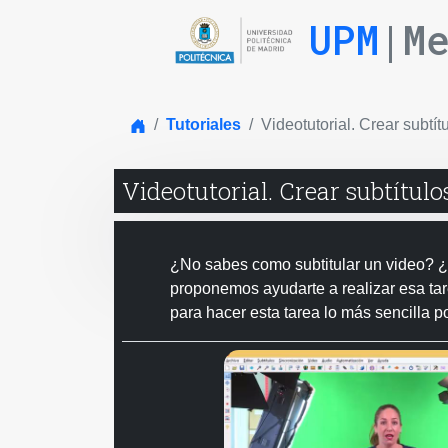
UPM
|M
Inicio
Tutoriales
Videotutorial. Crear subtít
Videotutorial. Crear subtítul
¿No sabes como subtitular un video? 
proponemos ayudarte a realizar esa tare
para hacer esta tarea lo más sencilla p