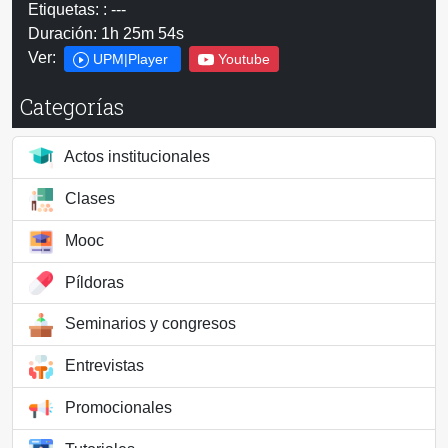
Etiquetas: : ---
Duración: 1h 25m 54s
Ver:
UPM|Player
Youtube
Categorías
Actos institucionales
Clases
Mooc
Píldoras
Seminarios y congresos
Entrevistas
Promocionales