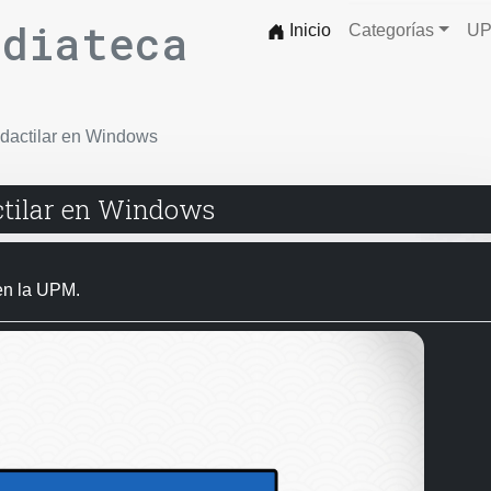
ediateca
Inicio
Categorías
UP
 dactilar en Windows
ctilar en Windows
 en la UPM.