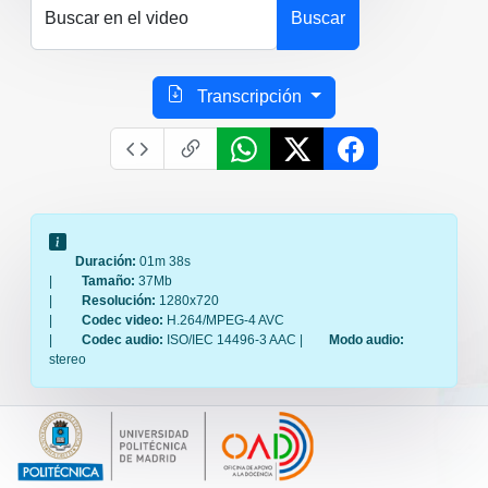
Buscar en el video
Buscar
Transcripción
Duración:
01m 38s
|
Tamaño:
37Mb
|
Resolución:
1280x720
|
Codec video:
H.264/MPEG-4 AVC
|
Codec audio:
ISO/IEC 14496-3 AAC |
Modo audio:
stereo