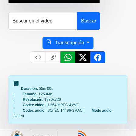
Buscar en el video
Buscar
Transcripción
Duración:
55m 00s
|
Tamaño:
1253Mb
|
Resolución:
1280x720
|
Codec video:
H.264/MPEG-4 AVC
|
Codec audio:
ISO/IEC 14496-3 AAC |
Modo audio:
stereo