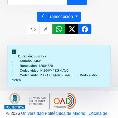
Transcripción
Duración:
03m 22s
|
Tamaño:
74Mb
|
Resolución:
1280x720
|
Codec video:
H.264/MPEG-4 AVC
|
Codec audio:
ISO/IEC 14496-3 AAC |
Modo audio:
stereo
© 2026
Universidad Politécnica de Madrid
|
Oficina de