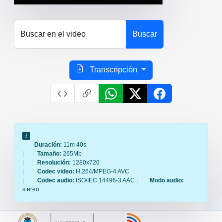
Buscar en el video
Buscar
Transcripción
Duración:
11m 40s
|
Tamaño:
265Mb
|
Resolución:
1280x720
|
Codec video:
H.264/MPEG-4 AVC
|
Codec audio:
ISO/IEC 14496-3 AAC |
Modo audio:
stereo