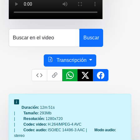
Buscar en el video
Buscar
Transcripción
Duración:
12m 51s
|
Tamaño:
293Mb
|
Resolución:
1280x720
|
Codec video:
H.264/MPEG-4 AVC
|
Codec audio:
ISO/IEC 14496-3 AAC |
Modo audio:
stereo