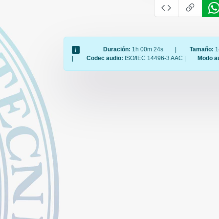
Duración:
1h 00m 24s
|
Tamaño:
1
|
Codec audio:
ISO/IEC 14496-3 AAC |
Modo a