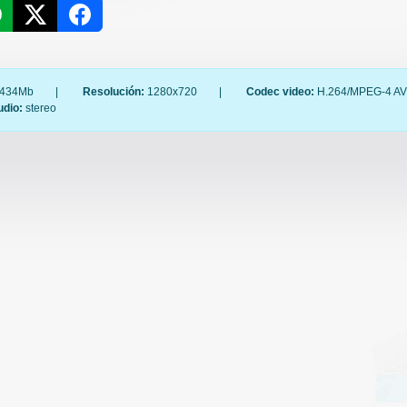
434Mb
|
Resolución:
1280x720
|
Codec video:
H.264/MPEG-4 A
udio:
stereo