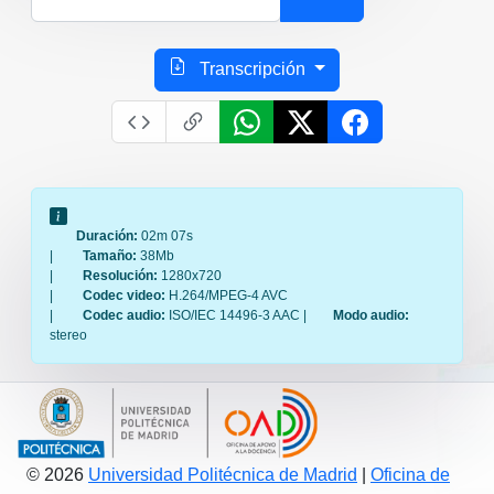
Transcripción
Duración:
02m 07s
|
Tamaño:
38Mb
|
Resolución:
1280x720
|
Codec video:
H.264/MPEG-4 AVC
|
Codec audio:
ISO/IEC 14496-3 AAC |
Modo audio:
stereo
© 2026
Universidad Politécnica de Madrid
|
Oficina de