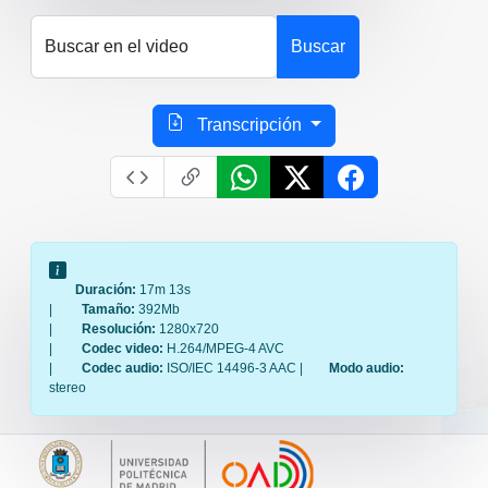
Buscar en el video
Buscar
Transcripción
Duración:
17m 13s
|
Tamaño:
392Mb
|
Resolución:
1280x720
|
Codec video:
H.264/MPEG-4 AVC
|
Codec audio:
ISO/IEC 14496-3 AAC |
Modo audio:
stereo