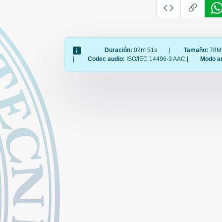
Duración:
02m 51s
|
Tamaño:
78M
|
Codec audio:
ISO/IEC 14496-3 AAC |
Modo a