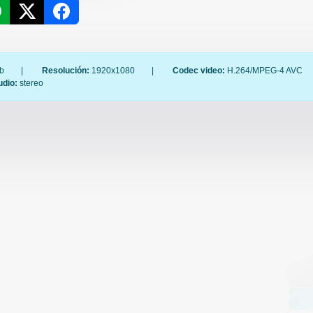
b
|
Resolución:
1920x1080
|
Codec video:
H.264/MPEG-4 AVC
udio:
stereo