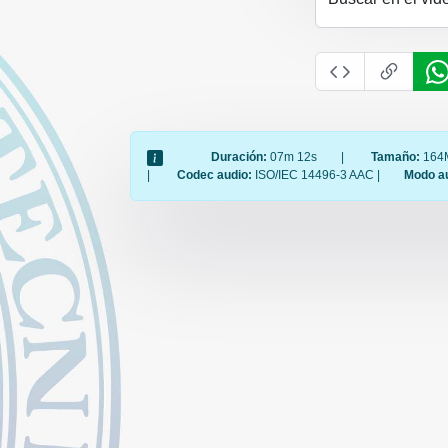
Duración:
07m 12s
|
Tamaño:
164
|
Codec audio:
ISO/IEC 14496-3 AAC |
Modo a