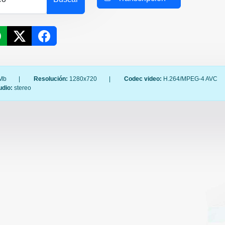
Mb
|
Resolución:
1280x720
|
Codec video:
H.264/MPEG-4 AVC
udio:
stereo