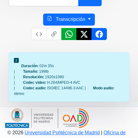
Transcripción
Duración:
02m 35s
|
Tamaño:
19Mb
|
Resolución:
1920x1080
|
Codec video:
H.264/MPEG-4 AVC
|
Codec audio:
ISO/IEC 14496-3 AAC |
Modo audio:
stereo
© 2026
Universidad Politécnica de Madrid
|
Oficina de