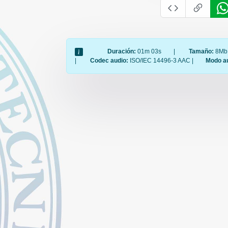
Duración:
01m 03s
|
Tamaño:
8Mb
|
Codec audio:
ISO/IEC 14496-3 AAC |
Modo a