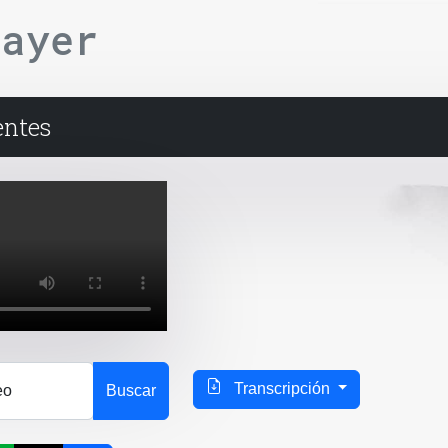
layer
entes
Transcripción
eo
Buscar