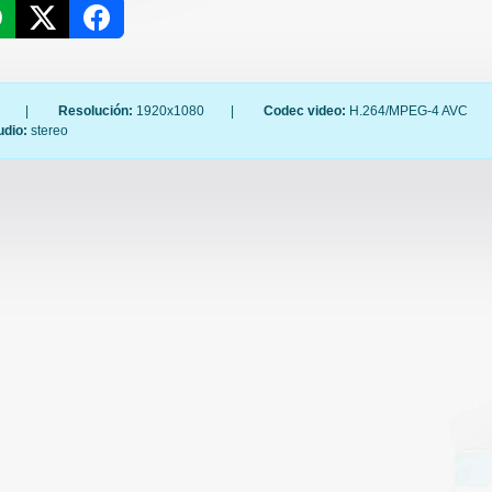
|
Resolución:
1920x1080
|
Codec video:
H.264/MPEG-4 AVC
udio:
stereo