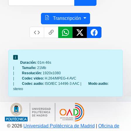
Transcripción
Duración:
01m 46s
|
Tamaño:
21Mb
|
Resolución:
1920x1080
|
Codec video:
H.264/MPEG-4 AVC
|
Codec audio:
ISO/IEC 14496-3 AAC |
Modo audio:
stereo
© 2026
Universidad Politécnica de Madrid
|
Oficina de