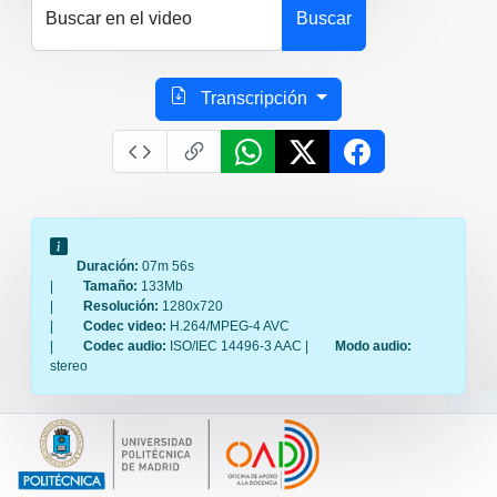
Buscar en el video
Buscar
Transcripción
Duración:
07m 56s
|
Tamaño:
133Mb
|
Resolución:
1280x720
|
Codec video:
H.264/MPEG-4 AVC
|
Codec audio:
ISO/IEC 14496-3 AAC |
Modo audio:
stereo