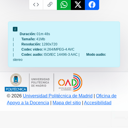
Duración:
01m 48s
|
Tamaño:
41Mb
|
Resolución:
1280x720
|
Codec video:
H.264/MPEG-4 AVC
|
Codec audio:
ISO/IEC 14496-3 AAC |
Modo audio:
stereo
© 2026
Universidad Politécnica de Madrid
|
Oficina de
Apoyo a la Docencia
|
Mapa del sitio
|
Accesibilidad