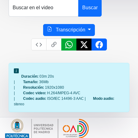
Buscar en el video
Buscar
Transcripción
Duración:
03m 20s
|
Tamaño:
36Mb
|
Resolución:
1920x1080
|
Codec video:
H.264/MPEG-4 AVC
|
Codec audio:
ISO/IEC 14496-3 AAC |
Modo audio:
stereo