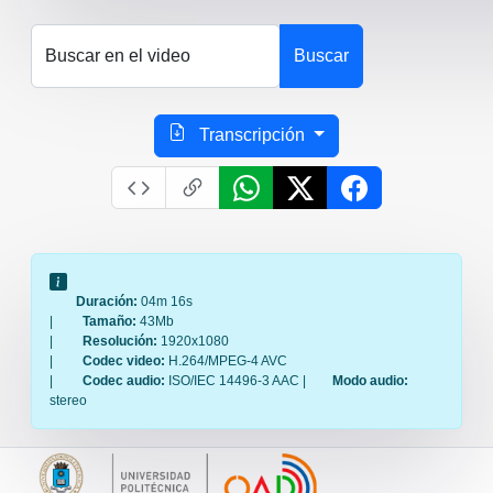
Buscar en el video
Buscar
Transcripción
Duración:
04m 16s
|
Tamaño:
43Mb
|
Resolución:
1920x1080
|
Codec video:
H.264/MPEG-4 AVC
|
Codec audio:
ISO/IEC 14496-3 AAC |
Modo audio:
stereo