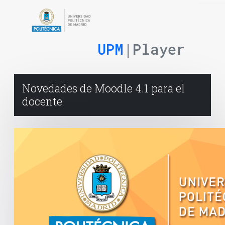
UPM
|Player
Novedades de Moodle 4.1 para el
docente