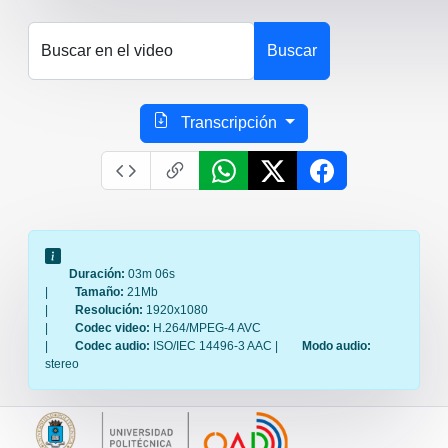
Buscar en el video
Buscar
Transcripción
Duración:
03m 06s
|
Tamaño:
21Mb
|
Resolución:
1920x1080
|
Codec video:
H.264/MPEG-4 AVC
|
Codec audio:
ISO/IEC 14496-3 AAC |
Modo audio:
stereo