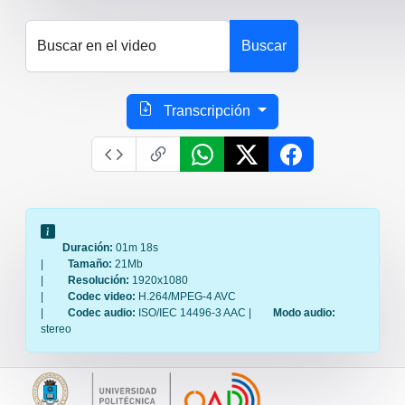
Buscar en el video
Buscar
Transcripción
Duración:
01m 18s
|
Tamaño:
21Mb
|
Resolución:
1920x1080
|
Codec video:
H.264/MPEG-4 AVC
|
Codec audio:
ISO/IEC 14496-3 AAC |
Modo audio:
stereo