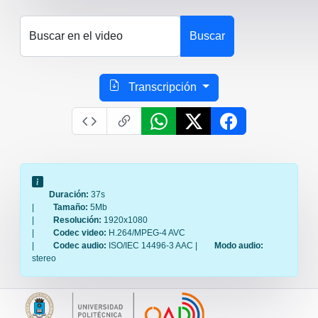
Buscar en el video
Buscar
Transcripción
Duración:
37s
|
Tamaño:
5Mb
|
Resolución:
1920x1080
|
Codec video:
H.264/MPEG-4 AVC
|
Codec audio:
ISO/IEC 14496-3 AAC |
Modo audio:
stereo