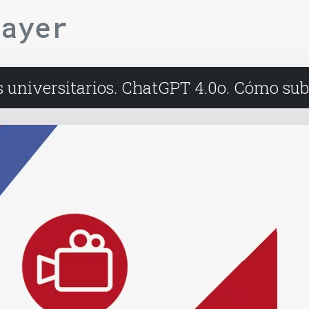
layer
s universitarios. ChatGPT 4.0o. Cómo sub